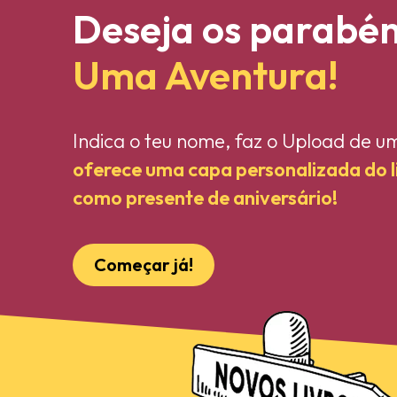
Deseja os parabé
Uma Aventura!
Indica o teu nome, faz o Upload de u
oferece uma capa personalizada do 
como presente de aniversário!
Começar já!