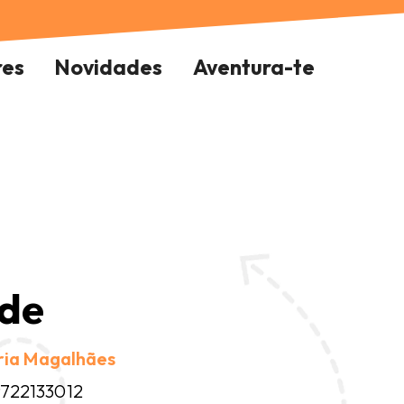
res
Novidades
Aventura-te
de
ria Magalhães
722133012