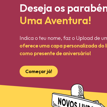
Deseja os parabé
Uma Aventura!
Indica o teu nome, faz o Upload de u
oferece uma capa personalizada do 
como presente de aniversário!
Começar já!