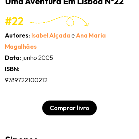
Uma Aventura Em Lisboa Nº22
#22
Autores:
Isabel Alçada
e
Ana Maria
Magalhães
Data:
junho 2005
ISBN:
9789722100212
Comprar livro