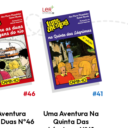
#46
#41
ventura
Uma 
Uma Aventura Na
s Duas Nº46
Bibl
Quinta Das