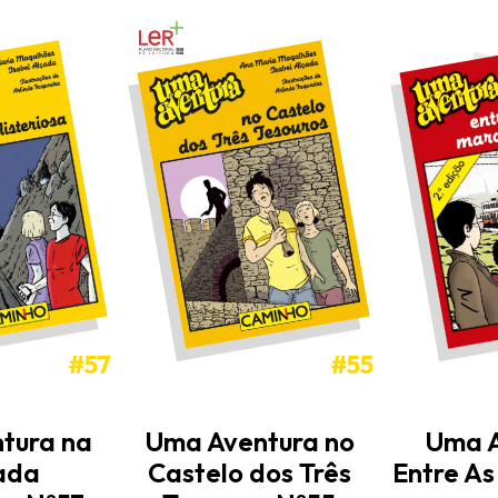
#57
#55
Uma A
tura na
Uma Aventura no
Entre A
ada
Castelo dos Três