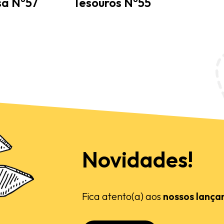
sa Nº57
Tesouros Nº55
Novidades!
Fica atento(a) aos
nossos lança