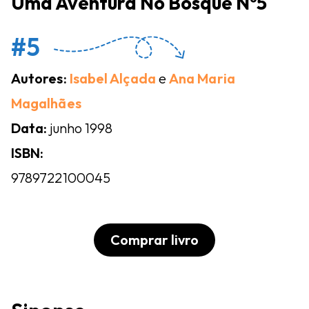
Uma Aventura No Bosque Nº5
#5
Autores:
Isabel Alçada
e
Ana Maria
Magalhães
Data:
junho 1998
ISBN:
9789722100045
Comprar livro